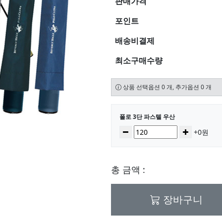
판매가격
포인트
배송비결제
최소구매수량
상품 선택옵션 0 개, 추가옵션 0 개
선택된 옵션
폴로 3단 파스텔 우산
수량
감소
증가
+0원
총 금액 :
장바구니