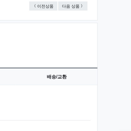
폴로 3단 스트라이프 우산
폴로 3단 뽄지 로고 보다 우
이전상품
다음 상품
배송/교환