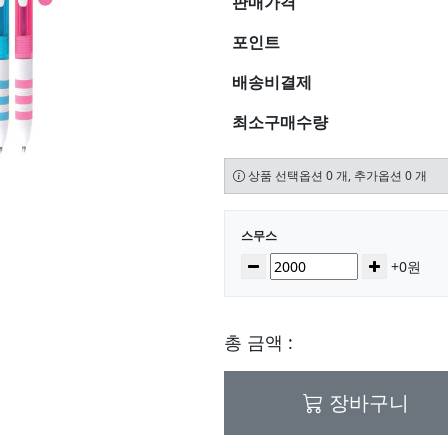
판매가격
포인트
배송비결제
최소구매수량
상품 선택옵션 0 개, 추가옵션 0 개
선택된 옵션
스무스
수량
감소
증가
+0원
총 금액 :
장바구니