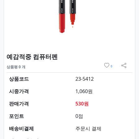
요약정보 및 구매
예감적중 컴퓨터펜
위시리스트
상품평 0 개
0
sns 
상품코드
23-5412
시중가격
1,060원
판매가격
530원
포인트
0점
배송비결제
주문시 결제