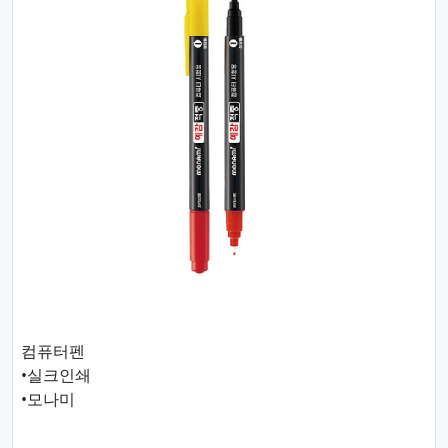
컴퓨터펜
•실크인쇄
•모나미​