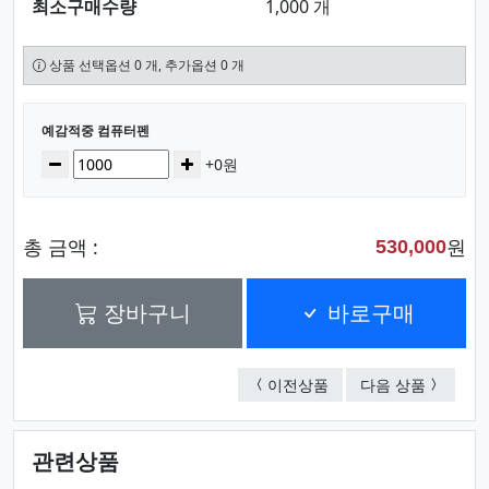
최소구매수량
1,000 개
상품 선택옵션 0 개, 추가옵션 0 개
선택된 옵션
예감적중 컴퓨터펜
수량
감소
증가
+0원
총 금액 :
원
530,000
장바구니
바로구매
필승2
제타 0.7
이전상품
다음 상품
관련상품