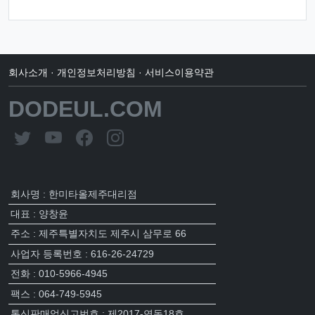
회사소개
·
개인정보처리방침
·
서비스이용약관
DODEUL.COM
회사명 : 한미타올제주대리점
대표 : 양창윤
주소 : 제주특별자치도 제주시 삼무로 66
사업자 등록번호 : 616-26-24729
전화 : 010-5966-4945
팩스 : 064-749-5945
통신판매업신고번호 : 제2017-연동18호