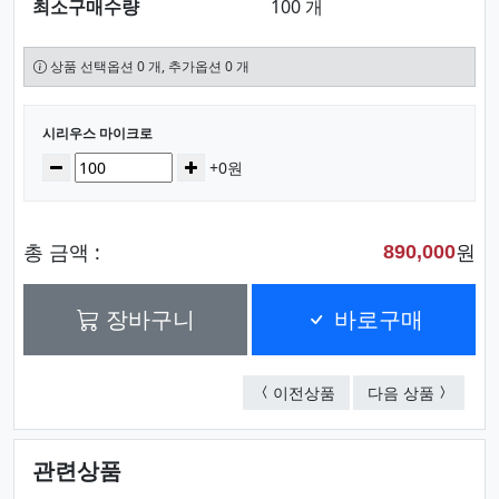
최소구매수량
100 개
상품 선택옵션 0 개, 추가옵션 0 개
선택된 옵션
시리우스 마이크로
수량
감소
증가
+0원
총 금액 :
원
890,000
장바구니
바로구매
스포티 마이크로
체스 마
이전상품
다음 상품
관련상품