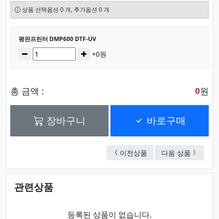
상품 선택옵션 0 개, 추가옵션 0 개
선택된 옵션
평판프린터 DMP600 DTF-UV
수량
감소
증가
+0원
총 금액 :
원
0
장바구니
바로구매
칼라명찰(별사이즈) 주
평판프린터 
이전상품
다음 상품
관련상품
등록된 상품이 없습니다.