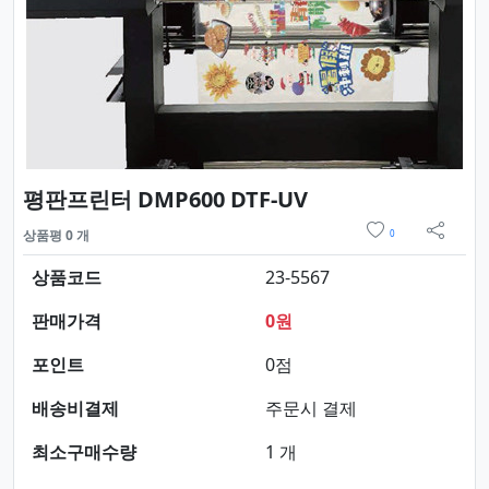
요약정보 및 구매
평판프린터 DMP600 DTF-UV
위시리스트
상품평 0 개
0
sns 
상품코드
23-5567
판매가격
0원
포인트
0점
배송비결제
주문시 결제
최소구매수량
1 개