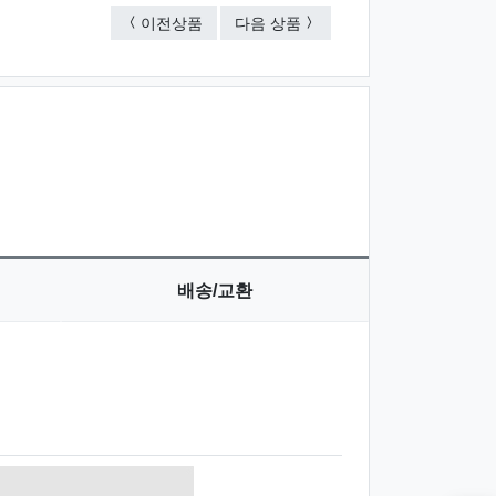
원터치 자동 주간약통 (7칸)
휴대용 약통 메탈케이스 5호 
이전상품
다음 상품
배송/교환