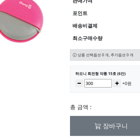
판매가격
포인트
배송비결제
최소구매수량
상품 선택옵션 0 개, 추가옵션 0 개
선택된 옵션
하모니 회전형 약통 15호 (6칸)
수량
감소
증가
+0원
총 금액 :
장바구니