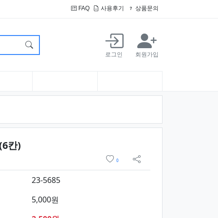
FAQ
사용후기
상품문의
로그인
회원가입
요약정보 및 구매
(6칸)
위시리스트
0
sns 공유
23-5685
5,000원