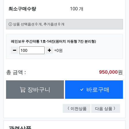
최소구매수량
100 개
상품 선택옵션 0 개, 추가옵션 0 개
선택된 옵션
레인보우 주간약통 1호-14칸(원터치 자동형 7칸 분리형)
수량
감소
증가
+0원
총 금액 :
원
950,000
장바구니
바로구매
휴대용 미니 퍼펙트 약통
레인보우 
이전상품
다음 상품
관련상품