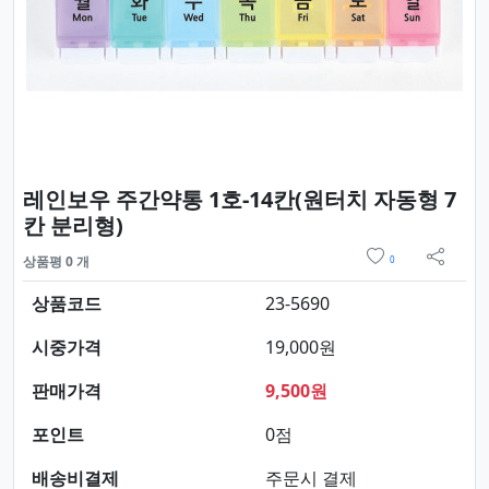
레인보우 주간약통 1호-14칸(원터치 자동형 7
요약정보 및 구매
칸 분리형)
위시리스트
상품평 0 개
0
sns 
상품코드
23-5690
시중가격
19,000원
판매가격
9,500원
포인트
0점
배송비결제
주문시 결제