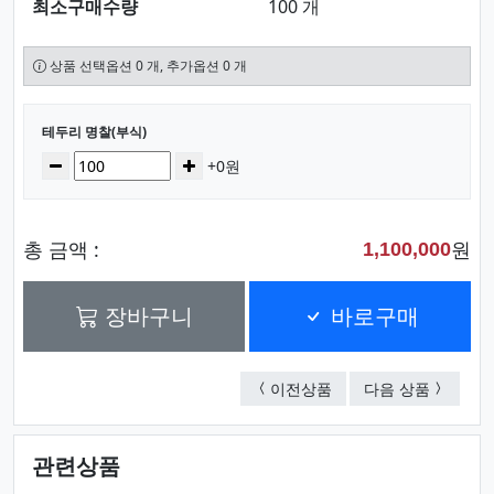
최소구매수량
100 개
상품 선택옵션 0 개, 추가옵션 0 개
선택된 옵션
테두리 명찰(부식)
수량
감소
증가
+0원
총 금액 :
원
1,100,000
장바구니
바로구매
스텐 (은색 )·신주 (금색
에폭명찰 6
이전상품
다음 상품
관련상품