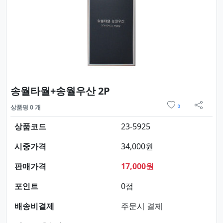
요약정보 및 구매
송월타월+송월우산 2P
위시리스트
상품평 0 개
0
sns 
상품코드
23-5925
시중가격
34,000원
판매가격
17,000원
포인트
0점
배송비결제
주문시 결제