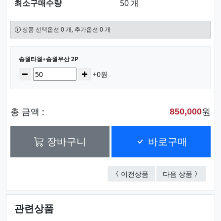
최소구매수량
50 개
상품 선택옵션 0 개, 추가옵션 0 개
선택된 옵션
송월타월+송월우산 2P
수량
감소
증가
+0원
총 금액 :
원
850,000
장바구니
바로구매
송월타월+송월우산 2P
송월타월+
이전상품
다음 상품
관련상품