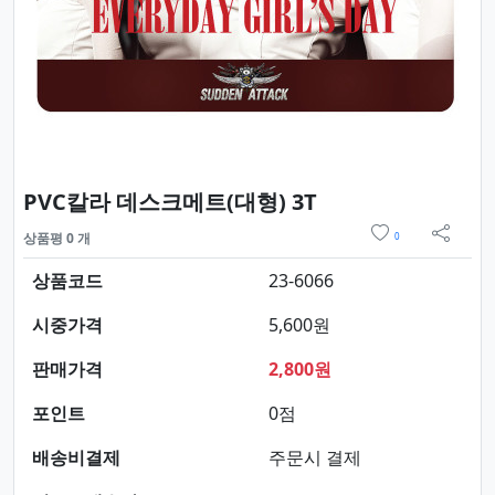
요약정보 및 구매
PVC칼라 데스크메트(대형) 3T
위시리스트
상품평 0 개
0
sns 
상품코드
23-6066
시중가격
5,600원
판매가격
2,800원
포인트
0점
배송비결제
주문시 결제