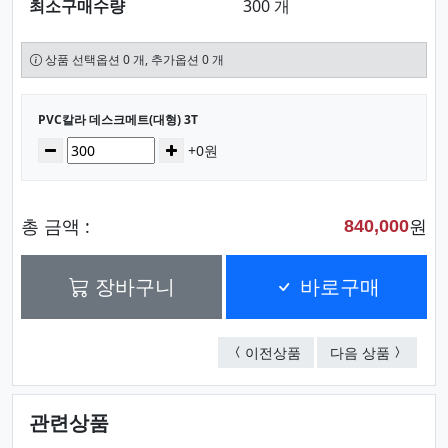
최소구매수량
300 개
상품 선택옵션 0 개, 추가옵션 0 개
선택된 옵션
PVC칼라 데스크메트(대형) 3T
수량
감소
증가
+0원
총 금액 :
원
840,000
장바구니
바로구매
PVC칼라 데스크메트(대형
PVC칼라
이전상품
다음 상품
관련상품