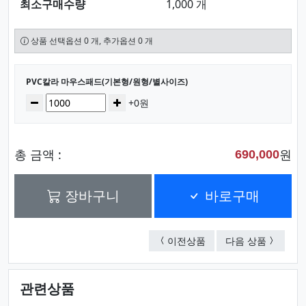
최소구매수량
1,000 개
상품 선택옵션 0 개, 추가옵션 0 개
선택된 옵션
PVC칼라 마우스패드(기본형/원형/별사이즈)
수량
감소
증가
+0원
총 금액 :
원
690,000
장바구니
바로구매
PVC칼라 마우스패드( 
PVC칼라
이전상품
다음 상품
관련상품