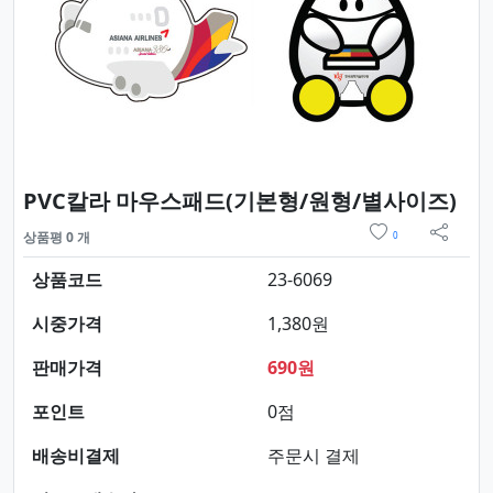
요약
PVC칼라 마우스패드(기본형/원형/별사이즈)
위시리스트
상품평 0 개
0
sns 
상품코드
23-6069
시중가격
1,380원
판매가격
690원
포인트
0점
배송비결제
주문시 결제