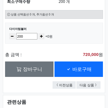
최소구매수량
200 개
상품 선택옵션 0 개, 추가옵션 0 개
선택된 옵션
다이아텀블러
수량
감소
증가
+0원
총 금액 :
원
720,000
장바구니
바로구매
테일러텀블러
밀크우드
이전상품
다음 상품
관련상품