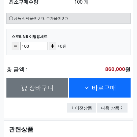
최소구매수량
100 개
상품 선택옵션 0 개, 추가옵션 0 개
선택된 옵션
스포티NB 여행용세트
수량
감소
증가
+0원
총 금액 :
원
860,000
장바구니
바로구매
스포티NC 여행용세트
스포티N
이전상품
다음 상품
관련상품