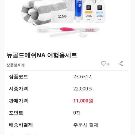
요약정보 및 구매
뉴골드메쉬NA 여행용세트
위시리스트
상품평 0 개
0
sns 
상품코드
23-6312
시중가격
22,000원
판매가격
11,000원
포인트
0점
배송비결제
주문시 결제