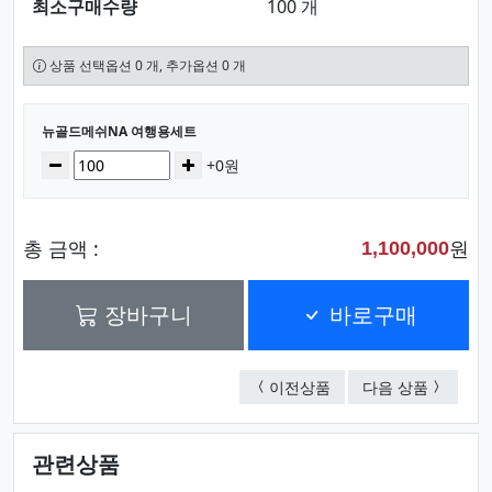
최소구매수량
100 개
상품 선택옵션 0 개, 추가옵션 0 개
선택된 옵션
뉴골드메쉬NA 여행용세트
수량
감소
증가
+0원
총 금액 :
원
1,100,000
장바구니
바로구매
뉴골드메쉬NC 여행용
뉴골드메
이전상품
다음 상품
관련상품