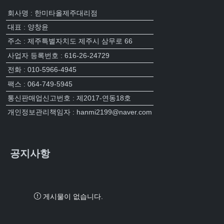
회사명 : 한미타올제주대리점
대표 : 양창윤
주소 : 제주특별자치도 제주시 삼무로 66
사업자 등록번호 : 616-26-24729
전화 : 010-5966-4945
팩스 : 064-749-5945
통신판매업신고번호 : 제2017-연동18호
개인정보관리책임자 : hanmi2199@naver.com
공지사항
게시물이 없습니다.