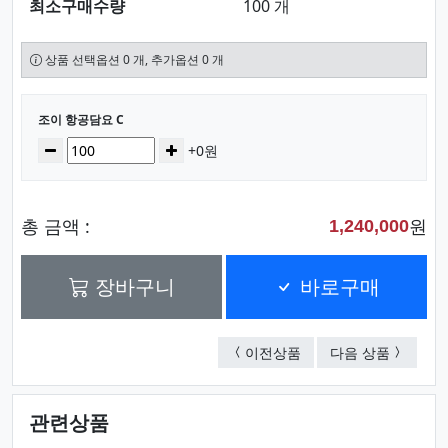
최소구매수량
100 개
상품 선택옵션 0 개, 추가옵션 0 개
선택된 옵션
조이 항공담요 C
수량
감소
증가
+0원
총 금액 :
원
1,240,000
장바구니
바로구매
조이 항공담요 D
조이 항공
이전상품
다음 상품
관련상품