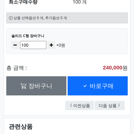
최소구매수량
100 개
상품 선택옵션 0 개, 추가옵션 0 개
선택된 옵션
솔리드 C형 장바구니
수량
감소
증가
+0원
총 금액 :
원
240,000
장바구니
바로구매
솔리드 D형 장바구니
에스닉 
이전상품
다음 상품
관련상품