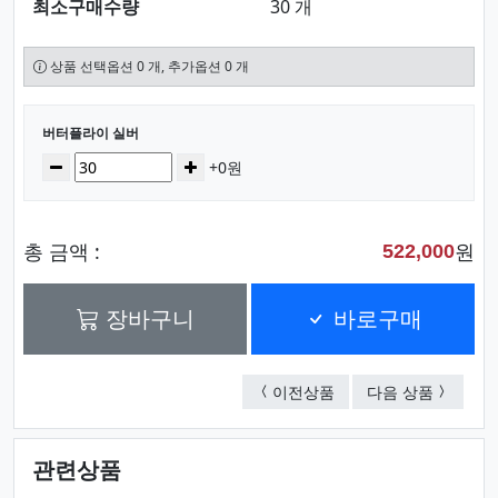
최소구매수량
30 개
상품 선택옵션 0 개, 추가옵션 0 개
선택된 옵션
버터플라이 실버
수량
감소
증가
+0원
총 금액 :
원
522,000
장바구니
바로구매
버터플라이 골드
썬라이트
이전상품
다음 상품
관련상품