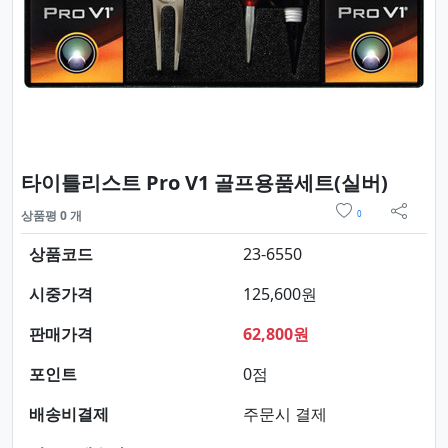
요약정
타이틀리스트 Pro V1 골프용품세트(실버)
위시리스트
상품평 0 개
0
sns 
상품코드
23-6550
시중가격
125,600원
판매가격
62,800원
포인트
0점
배송비결제
주문시 결제