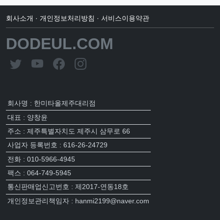
회사소개
·
개인정보처리방침
·
서비스이용약관
DODEUL.COM
회사명 : 한미타올제주대리점
대표 : 양창윤
주소 : 제주특별자치도 제주시 삼무로 66
사업자 등록번호 : 616-26-24729
전화 : 010-5966-4945
팩스 : 064-749-5945
통신판매업신고번호 : 제2017-연동18호
개인정보관리책임자 : hanmi2199@naver.com