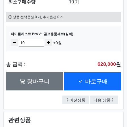
최소구매수량
10 개
상품 선택옵션 0 개, 추가옵션 0 개
선택된 옵션
타이틀리스트 Pro V1 골프용품세트(실버)
수량
감소
증가
+0원
총 금액 :
원
628,000
장바구니
바로구매
타이틀리스트 Pro V1
피에르가
이전상품
다음 상품
관련상품