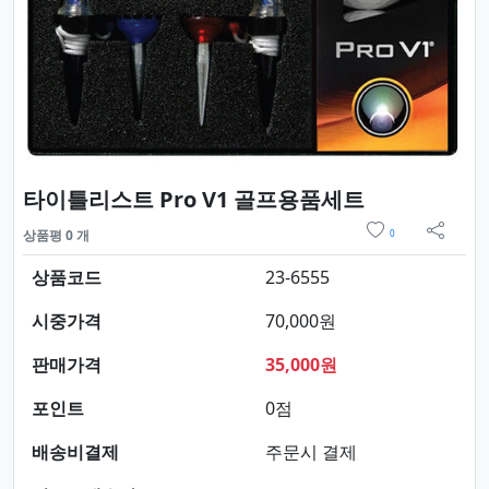
요약정보 및
타이틀리스트 Pro V1 골프용품세트
위시리스트
상품평 0 개
0
sns 
상품코드
23-6555
시중가격
70,000원
판매가격
35,000원
포인트
0점
배송비결제
주문시 결제