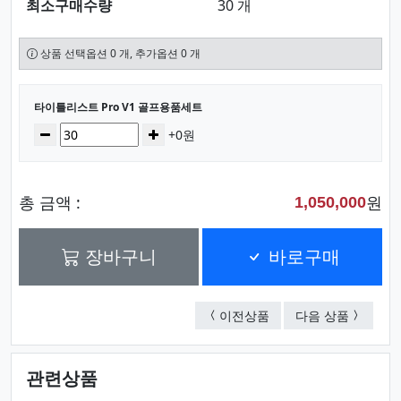
최소구매수량
30 개
상품 선택옵션 0 개, 추가옵션 0 개
선택된 옵션
타이틀리스트 Pro V1 골프용품세트
수량
감소
증가
+0원
총 금액 :
원
1,050,000
장바구니
바로구매
타이틀리스트 트루필 골
타이틀리스
이전상품
다음 상품
관련상품