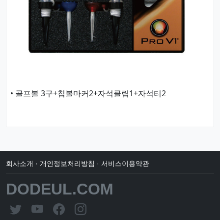
• 골프볼 3구+칩볼마커2+자석클립1+자석티2
회사소개
·
개인정보처리방침
·
서비스이용약관
DODEUL.COM