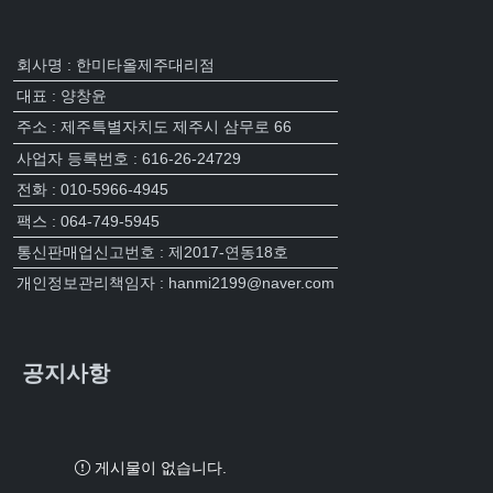
회사명 : 한미타올제주대리점
대표 : 양창윤
주소 : 제주특별자치도 제주시 삼무로 66
사업자 등록번호 : 616-26-24729
전화 : 010-5966-4945
팩스 : 064-749-5945
통신판매업신고번호 : 제2017-연동18호
개인정보관리책임자 : hanmi2199@naver.com
공지사항
게시물이 없습니다.