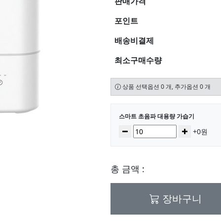
판매가격
포인트
배송비결제
최소구매수량
상품 선택옵션 0 개, 추가옵션 0 개
선택된 옵션
스마트 초음파 대용량 가습기
수량
감소
증가
+0원
총 금액 :
장바구니