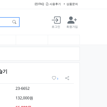
FAQ
사용후기
상품문의
로그인
회원가입
요약정보 및 구매
습기
위시리스트
0
sns 공유
23-6652
132,000원