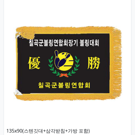
135x90(스텐깃대+삼각받침+가방 포함)