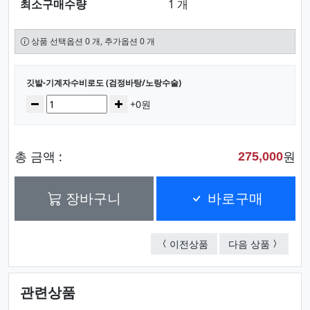
최소구매수량
1 개
상품 선택옵션 0 개, 추가옵션 0 개
선택된 옵션
깃발-기계자수비로도 (검정바탕/노랑수술)
수량
감소
증가
+0원
총 금액 :
원
275,000
장바구니
바로구매
깃발-기계자수비로도 (
비로도 자
이전상품
다음 상품
관련상품