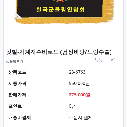
요약정
깃발-기계자수비로도 (검정바탕/노랑수술)
위시리스트
상품평 0 개
0
sns 
상품코드
23-6763
시중가격
550,000원
판매가격
275,000원
포인트
0점
배송비결제
주문시 결제