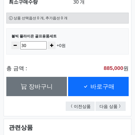
최소구매수량
30 개
상품 선택옵션 0 개, 추가옵션 0 개
선택된 옵션
볼빅 플라이온 골프용품세트
수량
감소
증가
+0원
총 금액 :
원
885,000
장바구니
바로구매
캘러웨이 워버드 골프용
볼빅 플
이전상품
다음 상품
관련상품