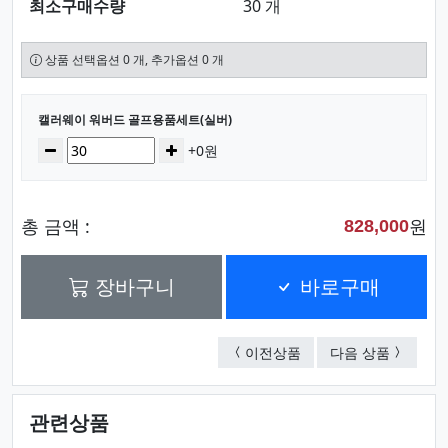
최소구매수량
30 개
상품 선택옵션 0 개, 추가옵션 0 개
선택된 옵션
캘러웨이 워버드 골프용품세트(실버)
수량
감소
증가
+0원
총 금액 :
원
828,000
장바구니
바로구매
캘러웨이 워버드 골프용
캘러웨이
이전상품
다음 상품
관련상품