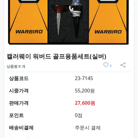
요약정보 및
캘러웨이 워버드 골프용품세트(실버)
위시리스트
상품평 0 개
0
sns 
상품코드
23-7145
시중가격
55,200원
판매가격
27,600원
포인트
0점
배송비결제
주문시 결제