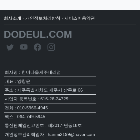
회사소개
·
개인정보처리방침
·
서비스이용약관
DODEUL.COM
회사명 : 한미타올제주대리점
대표 : 양창윤
주소 : 제주특별자치도 제주시 삼무로 66
사업자 등록번호 : 616-26-24729
전화 : 010-5966-4945
팩스 : 064-749-5945
통신판매업신고번호 : 제2017-연동18호
개인정보관리책임자 : hanmi2199@naver.com