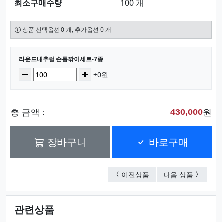
최소구매수량
100 개
상품 선택옵션 0 개, 추가옵션 0 개
선택된 옵션
라운드내추럴 손톱깎이세트-7종
수량
감소
증가
+0원
총 금액 :
원
430,000
장바구니
바로구매
내추럴 손톱깎이세트(중)
내추럴 손
이전상품
다음 상품
관련상품