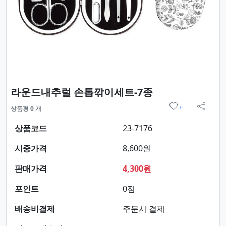
요약정보 및 구
라운드내추럴 손톱깎이세트-7종
위시리스트
상품평 0 개
0
sns 
상품코드
23-7176
시중가격
8,600원
판매가격
4,300원
포인트
0점
배송비결제
주문시 결제