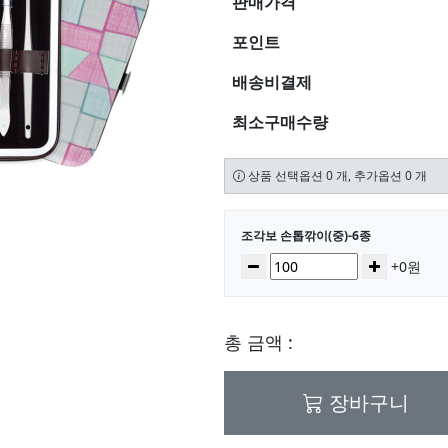
판매가격
포인트
배송비결제
최소구매수량
상품 선택옵션 0 개, 추가옵션 0 개
선택된 옵션
조각보 손톱깎이(중)-6종
수량
감소
증가
+0원
총 금액 :
장바구니