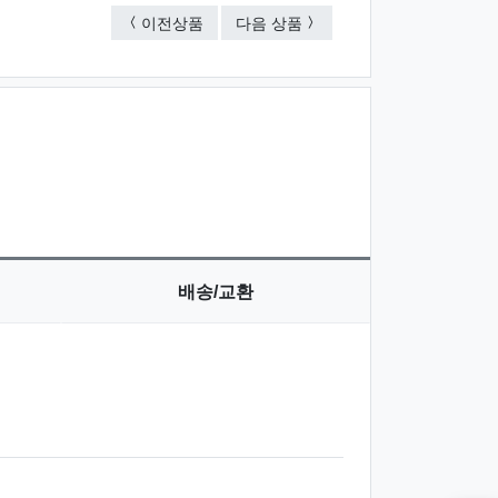
패션꽃 손톱깎이(특대)-10종
라운드조각보 손톱깎이-7종
이전상품
다음 상품
배송/교환