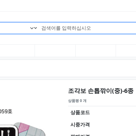
검색어 필수
조각보 손톱깎이(중)-6종
상품평 0 개
상품코드
시중가격