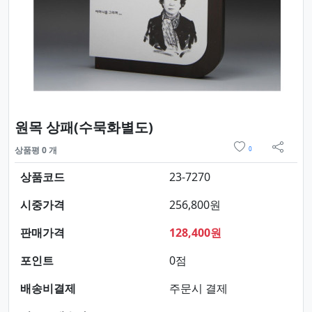
요약정보 및 구매
원목 상패(수묵화별도)
위시리스트
상품평 0 개
0
sns 
상품코드
23-7270
시중가격
256,800원
판매가격
128,400원
포인트
0점
배송비결제
주문시 결제