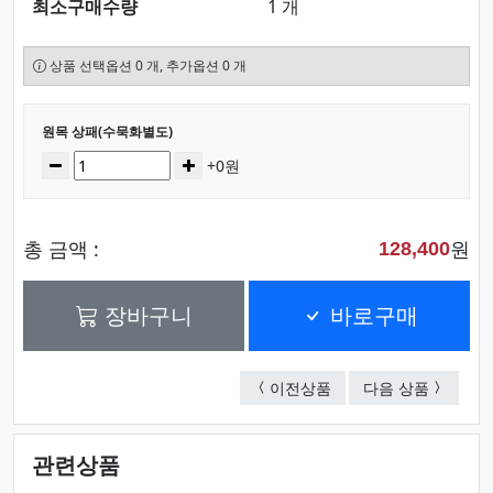
최소구매수량
1 개
상품 선택옵션 0 개, 추가옵션 0 개
선택된 옵션
원목 상패(수묵화별도)
수량
감소
증가
+0원
총 금액 :
원
128,400
장바구니
바로구매
원목 상패(수묵화별도)
원목 상패
이전상품
다음 상품
관련상품