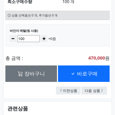
최소구매수량
100 개
상품 선택옵션 0 개, 추가옵션 0 개
선택된 옵션
바인더 메탈(링 사용)
수량
감소
증가
+0원
총 금액 :
원
470,000
장바구니
바로구매
포크리스고급바인더
고급형
이전상품
다음 상품
관련상품