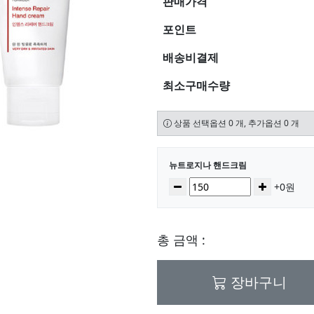
판매가격
포인트
배송비결제
최소구매수량
상품 선택옵션 0 개, 추가옵션 0 개
선택된 옵션
뉴트로지나 핸드크림
수량
감소
증가
+0원
총 금액 :
장바구니