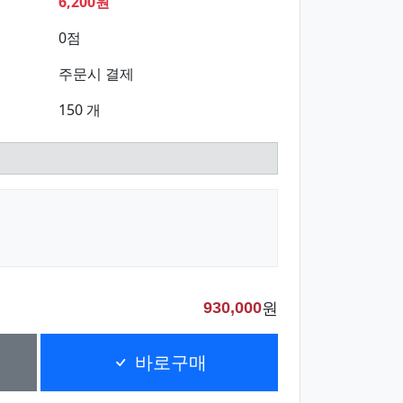
6,200원
0점
주문시 결제
150 개
원
930,000
바로구매