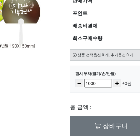
판매가격
포인트
배송비결제
최소구매수량
상품 선택옵션 0 개, 추가옵션 0 개
선택된 옵션
팬시 부채(딸기/손/반달)
수량
감소
증가
+0원
총 금액 :
장바구니