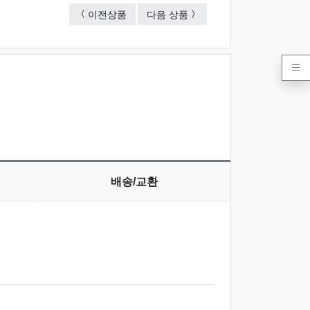
팬시 부채(원형/별/하트)
계란지압 부채
이전상품
다음 상품
배송/교환