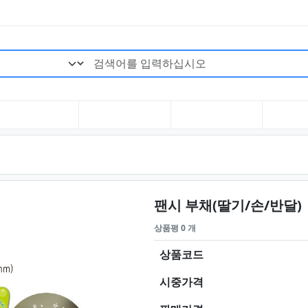
검색어 필수
팬시 부채(딸기/손/반달)
상품평 0 개
상품코드
시중가격