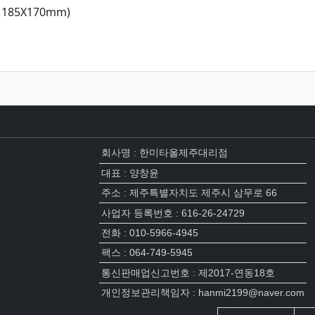
 185X170mm)
회사명 : 한미타올제주대리점
대표 : 양창윤
주소 : 제주특별자치도 제주시 삼무로 66
사업자 등록번호 : 616-26-24729
전화 : 010-5966-4945
팩스 : 064-749-5945
통신판매업신고번호 : 제2017-연동18호
개인정보관리책임자 : hanmi2199@naver.com
접속자집계