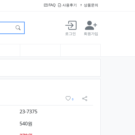
FAQ
사용후기
상품문의
로그인
회원가입
보 및 구매
위시리스트
0
sns 공유
23-7375
540원