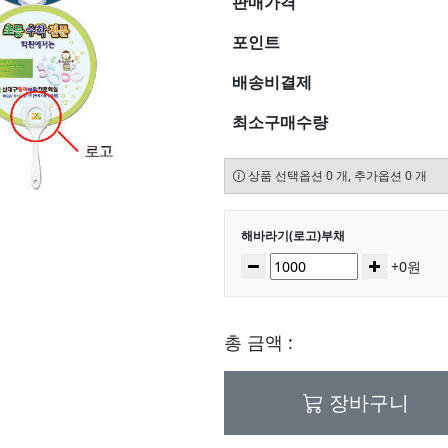
판매가격
포인트
배송비결제
최소구매수량
상품 선택옵션 0 개, 추가옵션 0 개
선택된 옵션
해바라기(로고)부채
수량
감소
증가
+0원
총 금액 :
장바구니