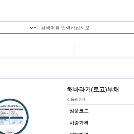
검색어 필수
요약정
해바라기(로고)부채
상품평 0 개
상품코드
시중가격