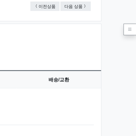
뉴(로고)타원부채
특왕(로고)부채
이전상품
다음 상품
배송/교환