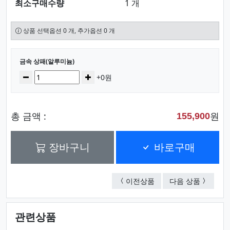
최소구매수량
1 개
상품 선택옵션 0 개, 추가옵션 0 개
선택된 옵션
금속 상패(알루미늄)
수량
감소
증가
+0원
총 금액 :
원
155,900
장바구니
바로구매
금속 상패(알루미늄)
금속 상패
이전상품
다음 상품
관련상품