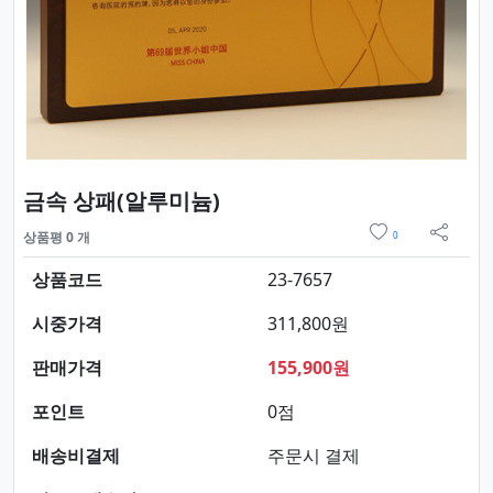
요약정보 및 구매
금속 상패(알루미늄)
위시리스트
상품평 0 개
0
sns 
상품코드
23-7657
시중가격
311,800원
판매가격
155,900원
포인트
0점
배송비결제
주문시 결제