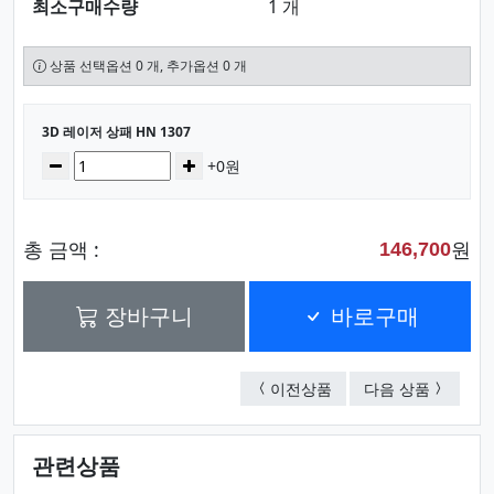
최소구매수량
1 개
상품 선택옵션 0 개, 추가옵션 0 개
선택된 옵션
3D 레이저 상패 HN 1307
수량
감소
증가
+0원
총 금액 :
원
146,700
장바구니
바로구매
3D 레이저 상패 HNB 15
3D 레이저
이전상품
다음 상품
관련상품