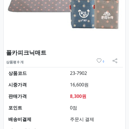
요약정보 및 구매
폴카피크닉매트
위시리스트
상품평 0 개
0
sns 
상품코드
23-7902
시중가격
16,600원
판매가격
8,300원
포인트
0점
배송비결제
주문시 결제