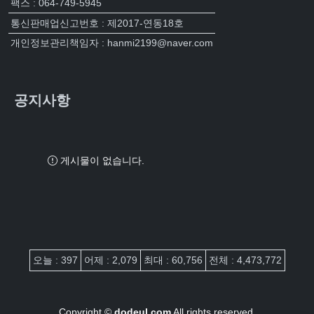
팩스 : 064-749-5945
통신판매업신고번호 : 제2017-연동18호
개인정보관리책임자 : hanmi2199@naver.com
공지사항
게시물이 없습니다.
접속자집계
오늘 : 397
어제 : 2,079
최대 : 60,756
전체 : 4,473,772
Copyright ©
dodeul.com
All rights reserved.