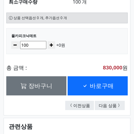
최소구매수량
100 개
상품 선택옵션 0 개, 추가옵션 0 개
선택된 옵션
폴카피크닉매트
수량
감소
증가
+0원
총 금액 :
원
830,000
장바구니
바로구매
네이비 4단방석(6t)
폴카 후다
이전상품
다음 상품
관련상품