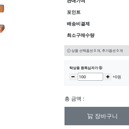
판매가격
포인트
배송비결제
최소구매수량
상품 선택옵션 0 개, 추가옵션 0 개
선택된 옵션
탁상용 원목십자가 ⓑ
수량
감소
증가
+0원
총 금액 :
장바구니