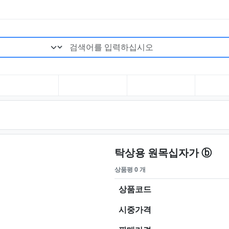
검색어 필수
요약
탁상용 원목십자가 ⓑ
상품평 0 개
상품코드
시중가격