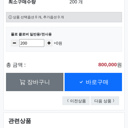
최소구매수량
200 개
상품 선택옵션 0 개, 추가옵션 0 개
선택된 옵션
폴로 클로버 일반용/전사용
수량
감소
증가
+0원
총 금액 :
원
800,000
장바구니
바로구매
폴로 스티치 일반용/전
KD 코스
이전상품
다음 상품
관련상품