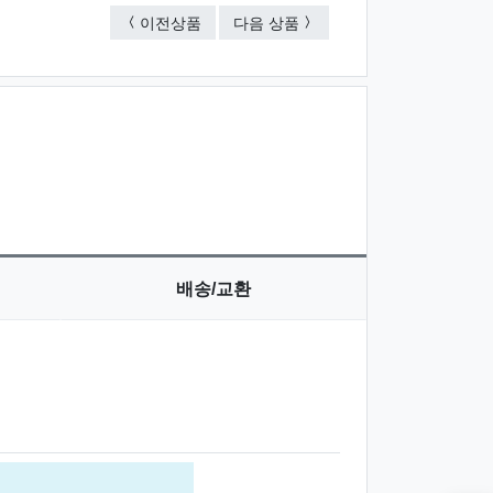
그레이시 배낭쌕
부직포 가방 2835
이전상품
다음 상품
배송/교환