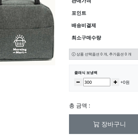
판매가격
포인트
배송비결제
최소구매수량
상품 선택옵션 0 개, 추가옵션 0 개
선택된 옵션
클래식 보냉백
수량
감소
증가
+0원
총 금액 :
장바구니