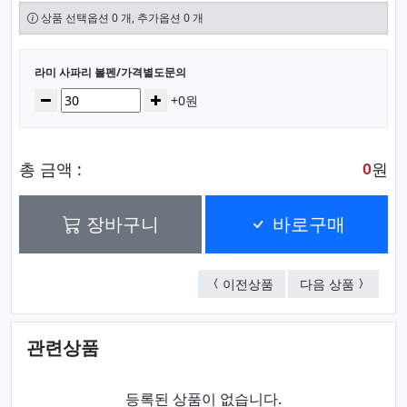
상품 선택옵션 0 개, 추가옵션 0 개
선택된 옵션
라미 사파리 볼펜/가격별도문의
수량
감소
증가
+0원
총 금액 :
원
0
장바구니
바로구매
라미 사파리 샤프 / 가
라미 사파
이전상품
다음 상품
관련상품
등록된 상품이 없습니다.