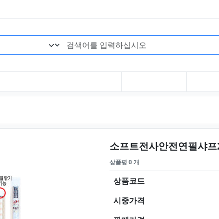
검색어 필수
소프트전사안전연필샤프2
상품평 0 개
상품코드
시중가격