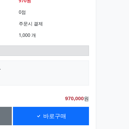
970원
0점
주문시 결제
1,000 개
入
원
970,000
바로구매