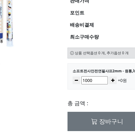
판매가격
포인트
배송비결제
최소구매수량
상품 선택옵션 0 개, 추가옵션 0 개
선택된 옵션
소프트전사안전연필샤프2mm - 원통
수량
감소
증가
+0원
총 금액 :
장바구니