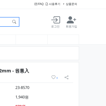
FAQ
사용후기
상품문의
로그인
회원가입
요약정보 및 구매
mm - 원통入
위시리스트
0
sns 공유
23-8570
1,940원