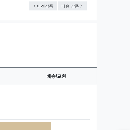
2mm연필샤프+심세트
소프트전사안전연필샤프2mm 
이전상품
다음 상품
배송/교환