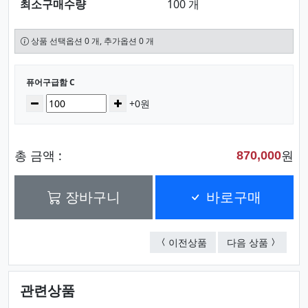
최소구매수량
100 개
상품 선택옵션 0 개, 추가옵션 0 개
선택된 옵션
퓨어구급함 C
수량
감소
증가
+0원
총 금액 :
원
870,000
장바구니
바로구매
퓨어구급함 D
퓨어구급
이전상품
다음 상품
관련상품