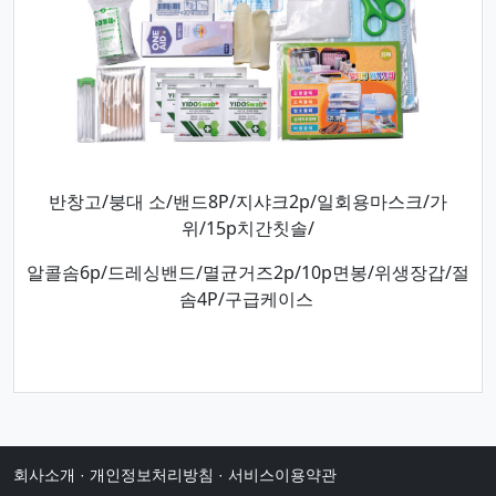
반창고/붕대 소/밴드8P/지샤크2p/일회용마스크/가
위/15p치간칫솔/
알콜솜6p/드레싱밴드/멸균거즈2p/10p면봉/위생장갑/절
솜4P/구급케이스​
회사소개
·
개인정보처리방침
·
서비스이용약관