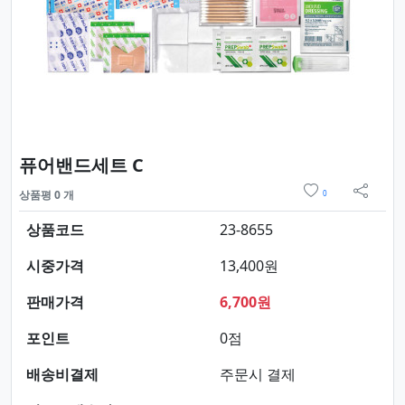
요약정보 및 구매
퓨어밴드세트 C
위시리스트
상품평 0 개
0
sns 
상품코드
23-8655
시중가격
13,400원
판매가격
6,700원
포인트
0점
배송비결제
주문시 결제