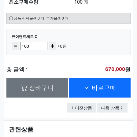
최소구매수량
100 개
상품 선택옵션 0 개, 추가옵션 0 개
선택된 옵션
퓨어밴드세트 C
수량
감소
증가
+0원
총 금액 :
원
670,000
장바구니
바로구매
퓨어밴드세트 D
퓨어밴드
이전상품
다음 상품
관련상품