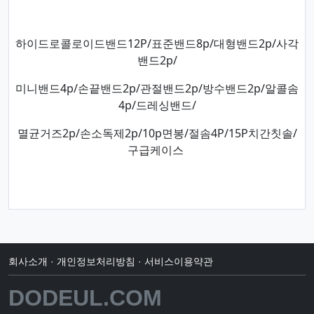
하이드로콜로이드밴드12P/표준밴드8p/대형밴드2p/사각
밴드2p/
미니밴드4p/손끝밴드2p/관절밴드2p/방수밴드2p/알콜솜
4p/드레싱밴드/
멸균거즈2p/손소독제2p/10p면봉/절솜4P/15P치간칫솔/
구급케이스​
회사소개
·
개인정보처리방침
·
서비스이용약관
DODEUL.COM