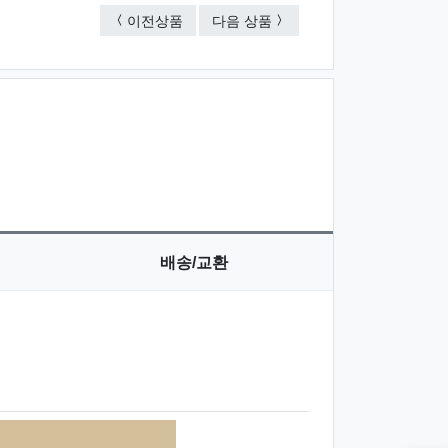
엔젤구급함 大 C 20종 세트
엔젤구급함 大 A 26종 세트 •S
이전상품
다음 상품
배송/교환