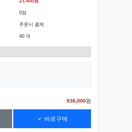
23,400원
0점
주문시 결제
40 개
원
936,000
바로구매