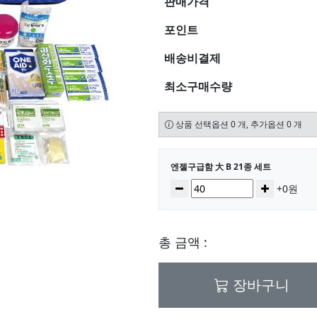
판매가격
포인트
배송비결제
최소구매수량
상품 선택옵션 0 개, 추가옵션 0 개
선택된 옵션
엔젤구급함 大 B 21종 세트
수량
감소
증가
+0원
총 금액 :
장바구니