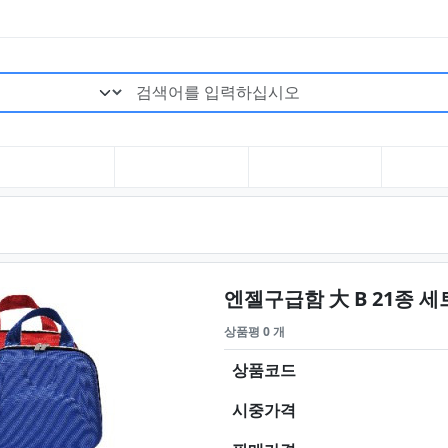
검색어 필수
엔젤구급함 大 B 21종 세
상품평 0 개
상품코드
시중가격