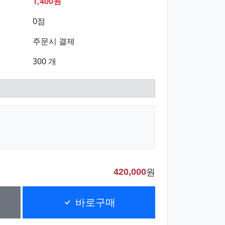
1,400원
0점
주문시 결제
300 개
원
420,000
바로구매