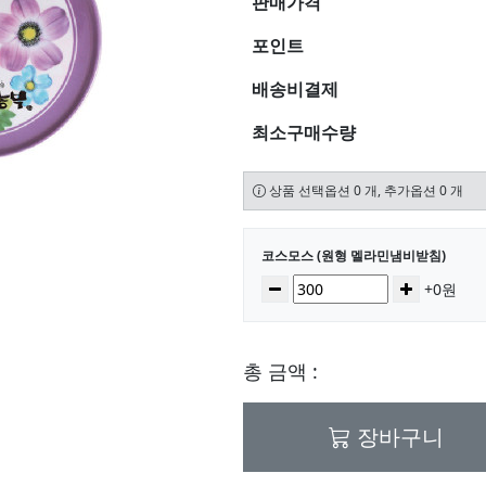
판매가격
포인트
배송비결제
최소구매수량
상품 선택옵션 0 개, 추가옵션 0 개
선택된 옵션
코스모스 (원형 멜라민냄비받침)
수량
감소
증가
+0원
총 금액 :
장바구니