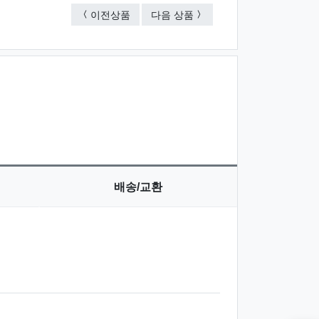
오렌지 (원형 멜라민냄비받침)
계량컵 / (200ml)
이전상품
다음 상품
배송/교환