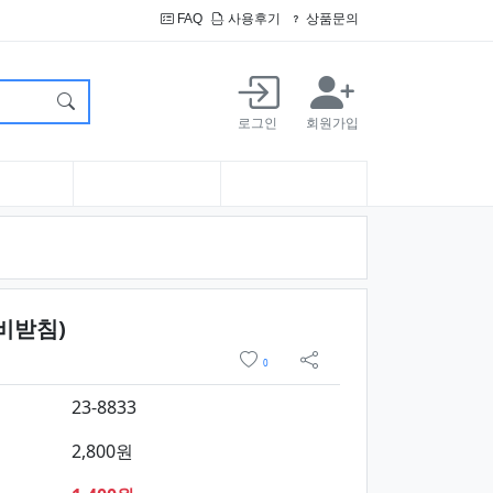
FAQ
사용후기
상품문의
로그인
회원가입
요약정보 및 구매
비받침)
위시리스트
0
sns 공유
23-8833
2,800원