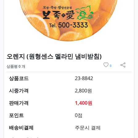
요약정보 및 
오렌지 (원형센스 멜라민 냄비받침)
위시리스트
상품평 0 개
0
sns 
상품코드
23-8842
시중가격
2,800원
판매가격
1,400원
포인트
0점
배송비결제
주문시 결제