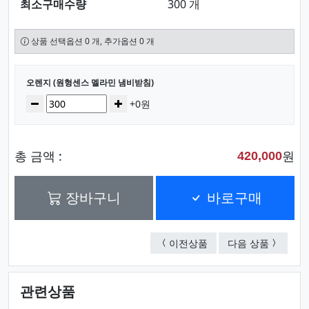
최소구매수량
300 개
상품 선택옵션 0 개, 추가옵션 0 개
선택된 옵션
오렌지 (원형센스 멜라민 냄비받침)
수량
감소
증가
+0원
총 금액 :
원
420,000
장바구니
바로구매
오렌지 (팔각멜라민 냄
멜론 (원
이전상품
다음 상품
관련상품