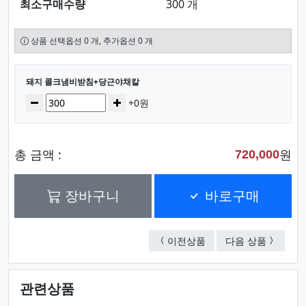
최소구매수량
300 개
상품 선택옵션 0 개, 추가옵션 0 개
선택된 옵션
돼지 콜크냄비받침+당근야채칼
수량
감소
증가
+0원
총 금액 :
원
720,000
장바구니
바로구매
꼬꼬 콜크냄비받침+주
황소 콜
이전상품
다음 상품
관련상품