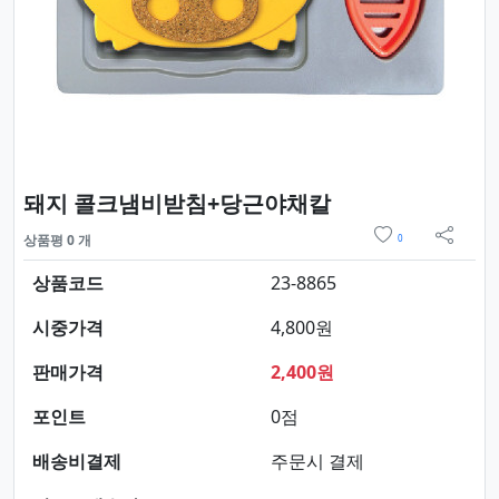
요약정보 및 구매
돼지 콜크냄비받침+당근야채칼
위시리스트
상품평 0 개
0
sns 
상품코드
23-8865
시중가격
4,800원
판매가격
2,400원
포인트
0점
배송비결제
주문시 결제