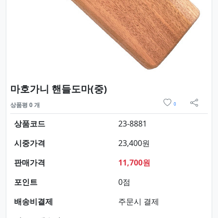
요약정보 및 구매
마호가니 핸들도마(중)
위시리스트
상품평 0 개
0
sns 
상품코드
23-8881
시중가격
23,400원
판매가격
11,700원
포인트
0점
배송비결제
주문시 결제