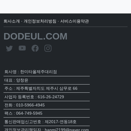
회사소개
·
개인정보처리방침
·
서비스이용약관
DODEUL.COM
회사명 : 한미타올제주대리점
대표 : 양창윤
주소 : 제주특별자치도 제주시 삼무로 66
사업자 등록번호 : 616-26-24729
전화 : 010-5966-4945
팩스 : 064-749-5945
통신판매업신고번호 : 제2017-연동18호
개인정보관리책임자 : hanmi2199@naver.com