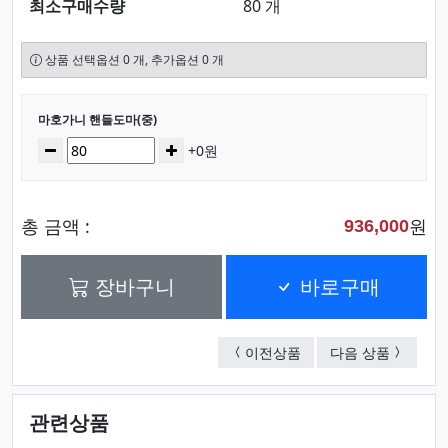
최소구매수량
80 개
상품 선택옵션 0 개, 추가옵션 0 개
선택된 옵션
마호가니 핸들도마(중)
수량
감소
증가
+0원
총 금액 :
원
936,000
장바구니
바로구매
마호가니 물고기도마
마호가니 
이전상품
다음 상품
관련상품