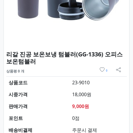
리갈 진공 보온보냉 텀블러(GG-1336) 오피스
요약정보 및 구매
보온텀블러
위시리스트
상품평 0 개
0
sns 
상품코드
23-9010
시중가격
18,000원
판매가격
9,000원
포인트
0점
배송비결제
주문시 결제