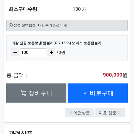
최소구매수량
100 개
상품 선택옵션 0 개, 추가옵션 0 개
선택된 옵션
리갈 진공 보온보냉 텀블러(GG-1336) 오피스 보온텀블러
수량
감소
증가
+0원
총 금액 :
원
900,000
장바구니
바로구매
노블 스포츠물병(GG-13
광고용 머
이전상품
다음 상품
관련상품