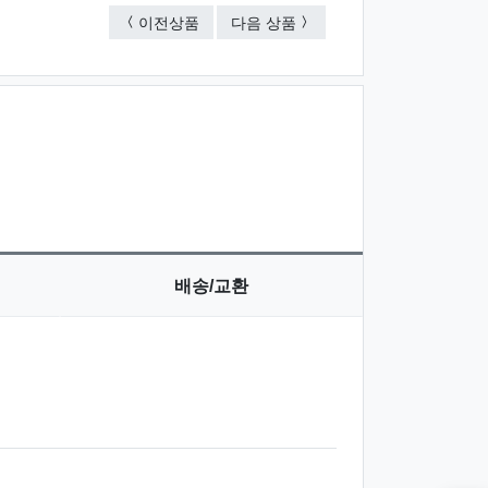
네이비메쉬S2 여행용세트
네이비메쉬 5종 여행용세트
이전상품
다음 상품
배송/교환