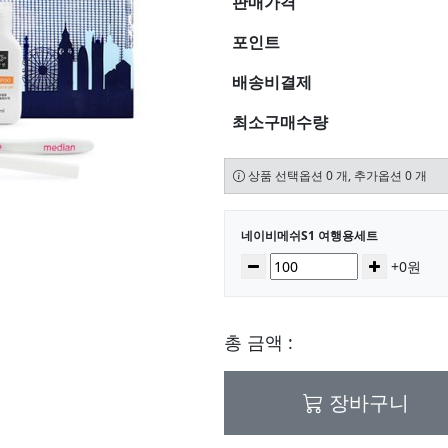
판매가격
포인트
배송비결제
최소구매수량
상품 선택옵션 0 개, 추가옵션 0 개
선택된 옵션
네이비메쉬S1 여행용세트
수량
감소
증가
+0원
총 금액 :
장바구니