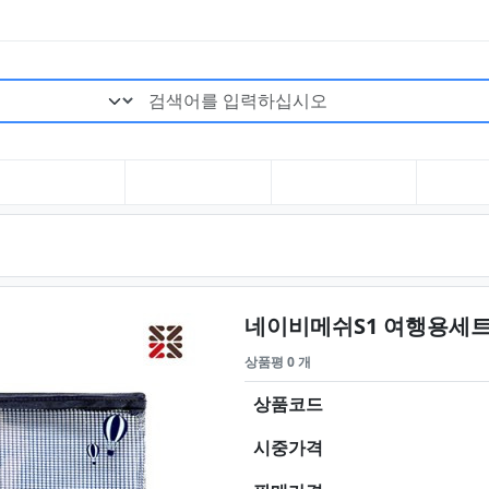
검색어 필수
네이비메쉬S1 여행용세
상품평 0 개
상품코드
시중가격