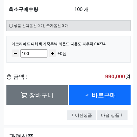
최소구매수량
100 개
상품 선택옵션 0 개, 추가옵션 0 개
선택된 옵션
에코라이프 다채색 가죽무늬 라운드 다용도 파우치 CA274
수량
감소
증가
+0원
총 금액 :
원
990,000
장바구니
바로구매
크롬 원형 움직임센서 센
네이쳐 중
이전상품
다음 상품
관련상품