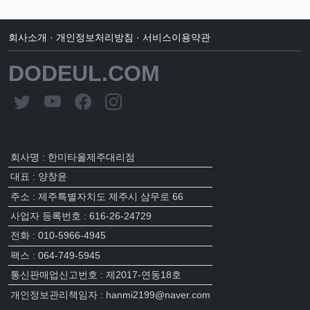
회사소개
·
개인정보처리방침
·
서비스이용약관
DODEUL.COM
회사명 : 한미타올제주대리점
대표 : 양창윤
주소 : 제주특별자치도 제주시 삼무로 66
사업자 등록번호 : 616-26-24729
전화 : 010-5966-4945
팩스 : 064-749-5945
통신판매업신고번호 : 제2017-연동18호
개인정보관리책임자 : hanmi2199@naver.com