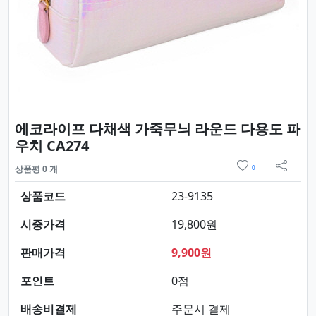
에코라이프 다채색 가죽무늬 라운드 다용도 파
요약정보 및 구매
우치 CA274
위시리스트
상품평 0 개
0
sns 
상품코드
23-9135
시중가격
19,800원
판매가격
9,900원
포인트
0점
배송비결제
주문시 결제