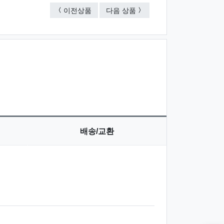
네이쳐 컴퍼니 노트북 서류 가방(고급형) CB
에코라이프 대용량 수납 학원 
이전상품
다음 상품
배송/교환