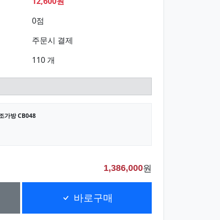
12,600원
0점
주문시 결제
110 개
가방 CB048
원
1,386,000
바로구매