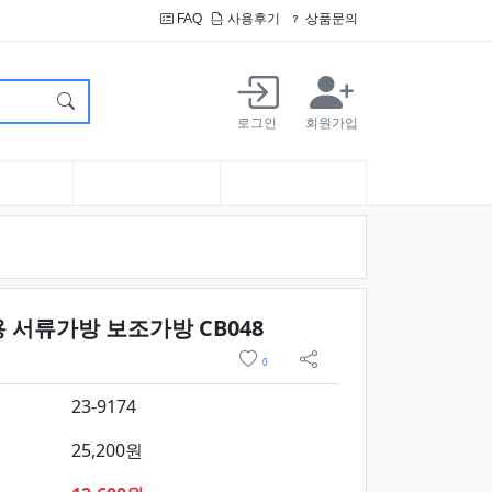
FAQ
사용후기
상품문의
로그인
회원가입
요약정보 및 구매
서류가방 보조가방 CB048
위시리스트
0
sns 공유
23-9174
25,200원