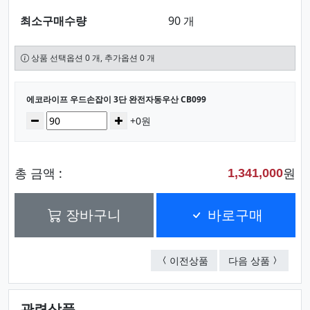
최소구매수량
90 개
상품 선택옵션 0 개, 추가옵션 0 개
선택된 옵션
에코라이프 우드손잡이 3단 완전자동우산 CB099
수량
감소
증가
+0원
총 금액 :
원
1,341,000
장바구니
바로구매
쓰리스타 특대형 손톱깍이 
kf-ad 
이전상품
다음 상품
관련상품