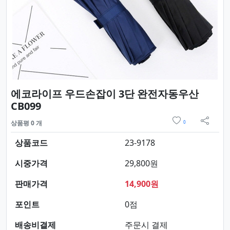
에코라이프 우드손잡이 3단 완전자동우산
요약정보 및 구매
CB099
위시리스트
상품평 0 개
0
sns 
상품코드
23-9178
시중가격
29,800원
판매가격
14,900원
포인트
0점
배송비결제
주문시 결제